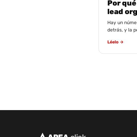
Por qué
lead or
Hay un número
detrás, y la 
Léelo →