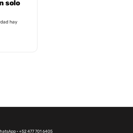
n solo
erdad hay
hatsApp · +52 477 701 6405