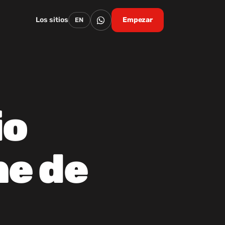
Los sitios
Empezar
EN
io
ne de